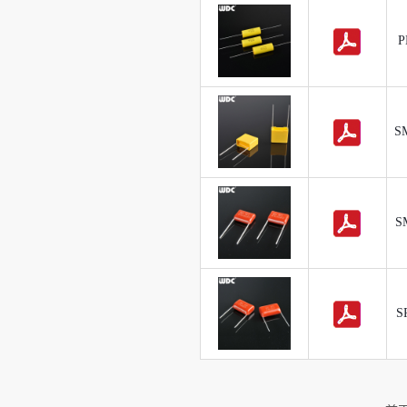
P
S
S
S