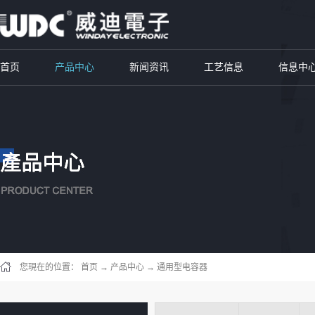
首页
产品中心
新闻资讯
工艺信息
信息中
您現在的位置：
首页
→
产品中心
→
通用型电容器