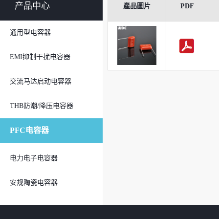
产品中心
產品圖片
PDF
通用型电容器
EMI抑制干扰电容器
交流马达启动电容器
THB防潮/降压电容器
PFC电容器
电力电子电容器
安规陶瓷电容器