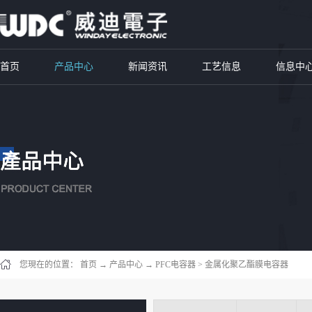
首页
产品中心
新闻资讯
工艺信息
信息中
您現在的位置：
首页
→
产品中心
→
PFC电容器
>
金属化聚乙酯膜电容器