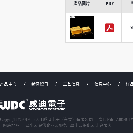
產品圖片
PDF
S
产品中心
新闻资讯
工艺信息
信息中心
样
Copyright ©2019 - 2023 威迪电子（东莞）有限公司
粤ICP备17005461
网站地图
犀牛云提供企业云服务
犀牛云提供云计算服务