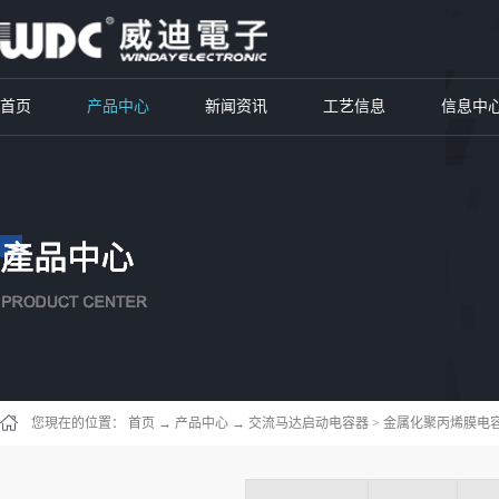
首页
产品中心
新闻资讯
工艺信息
信息中
您現在的位置：
首页
→
产品中心
→
交流马达启动电容器
>
金属化聚丙烯膜电