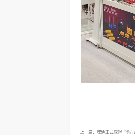
上一篇：
威迪正式取得 “徑向